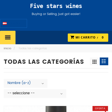
Five stars wines
Buying or Selling, just got easier!
Español
MI CARRITO
0
Inicio
/
Todas las categorías
TODAS LAS CATEGORÍAS
Nombre (a-z)
-- seleccione --
OFERTA