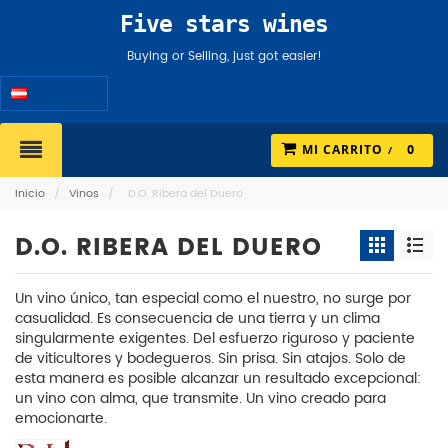
Five stars wines
Buying or Selling, just got easier!
Español
MI CARRITO
0
Inicio
/
Vinos
/
D.O. Ribera del Duero
D.O. RIBERA DEL DUERO
Un vino único, tan especial como el nuestro, no surge por
casualidad. Es consecuencia de una tierra y un clima
singularmente exigentes. Del esfuerzo riguroso y paciente
de viticultores y bodegueros. Sin prisa. Sin atajos. Solo de
esta manera es posible alcanzar un resultado excepcional:
un vino con alma, que transmite. Un vino creado para
emocionarte.